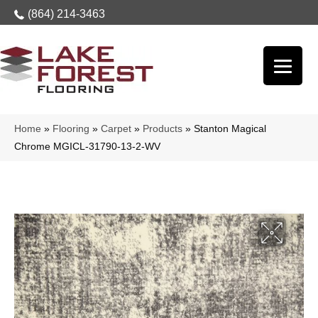
(864) 214-3463
Home
»
Flooring
»
Carpet
»
Products
»
Stanton Magical
Chrome MGICL-31790-13-2-WV